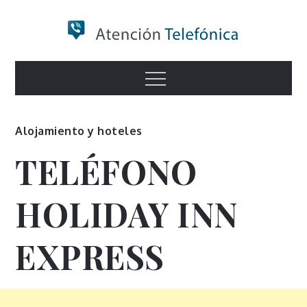
Skip
to
content
Numero de
Menu
Información
Alojamiento y hoteles
TELÉFONO
HOLIDAY INN
EXPRESS