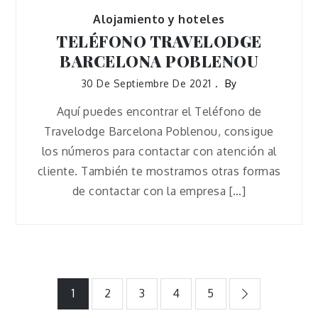
Alojamiento y hoteles
TELÉFONO TRAVELODGE
BARCELONA POBLENOU
30 De Septiembre De 2021
By
Aquí puedes encontrar el Teléfono de
Travelodge Barcelona Poblenou, consigue
los números para contactar con atención al
cliente. También te mostramos otras formas
de contactar con la empresa […]
Paginación
1
2
3
4
5