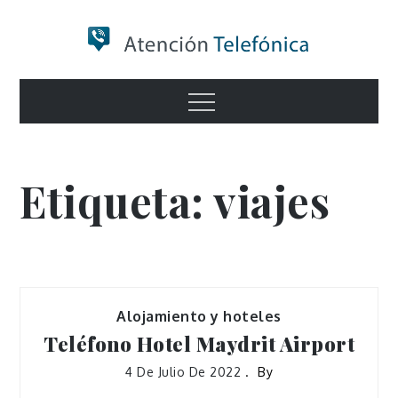
Skip
to
content
Numero de
Menu
Información
Etiqueta:
viajes
Alojamiento y hoteles
Teléfono Hotel Maydrit Airport
4 De Julio De 2022
By