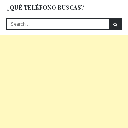
de
¿QUÉ TELÉFONO BUSCAS?
entradas
Search
Sear
for: