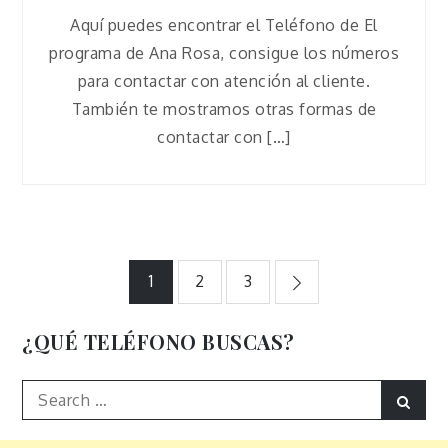
Aquí puedes encontrar el Teléfono de El
programa de Ana Rosa, consigue los números
para contactar con atención al cliente.
También te mostramos otras formas de
contactar con […]
Paginación
1
2
3
de
¿QUÉ TELÉFONO BUSCAS?
entradas
Search
Sear
for: