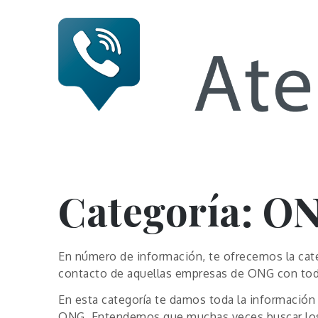
Skip
to
content
Numero 
Categoría:
O
En número de información, te ofrecemos la cat
contacto de aquellas empresas de ONG con tod
En esta categoría te damos toda la información 
ONG. Entendemos que muchas veces buscar lo