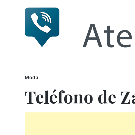
Skip
to
content
Numero 
Moda
Teléfono de Z