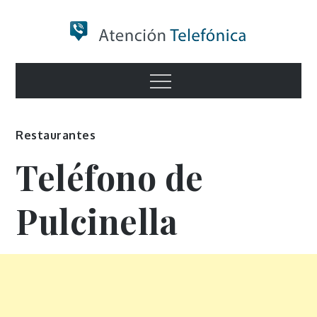
Skip
to
content
Numero de
Menu
Información
Restaurantes
Teléfono de
Pulcinella