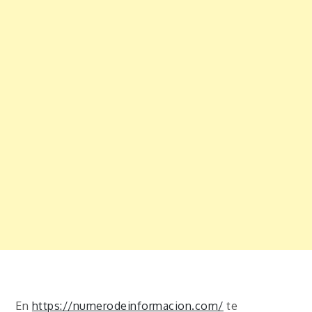
En
https://numerodeinformacion.com/
te