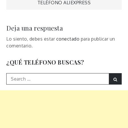
TELÉFONO ALIEXPRESS
de
entradas
Deja una respuesta
Lo siento, debes estar
conectado
para publicar un
comentario.
¿QUÉ TELÉFONO BUSCAS?
Search
Sear
for: