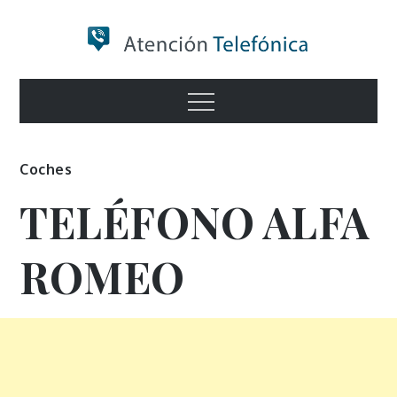
Skip
to
content
Numero de
Menu
Información
Coches
TELÉFONO ALFA
ROMEO