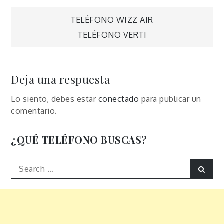
Navegación
TELÉFONO WIZZ AIR
TELÉFONO VERTI
de
entradas
Deja una respuesta
Lo siento, debes estar
conectado
para publicar un
comentario.
¿QUÉ TELÉFONO BUSCAS?
Search
Sear
for: