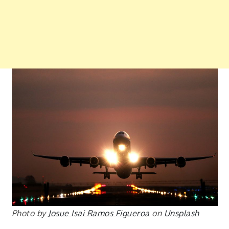
Photo by
Josue Isai Ramos Figueroa
on
Unsplash