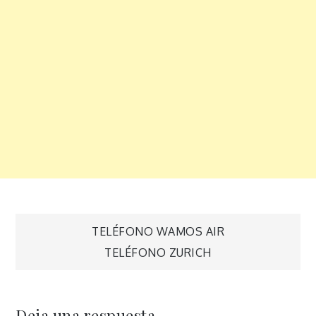
Navegación
TELÉFONO WAMOS AIR
TELÉFONO ZURICH
de
entradas
Deja una respuesta