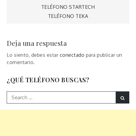
Navegación
TELÉFONO STARTECH
TELÉFONO TEKA
de
entradas
Deja una respuesta
Lo siento, debes estar
conectado
para publicar un
comentario.
¿QUÉ TELÉFONO BUSCAS?
Search
Sear
for: