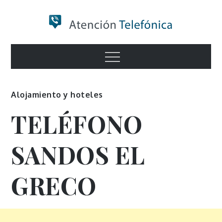
Skip
to
content
Numero de
Menu
Información
Alojamiento y hoteles
TELÉFONO
SANDOS EL
GRECO