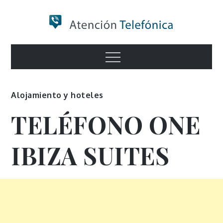
Skip
to
content
Numero de
Menu
Información
Alojamiento y hoteles
TELÉFONO ONE
IBIZA SUITES