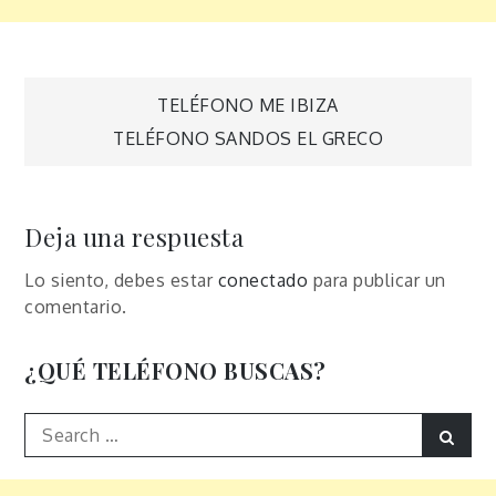
Navegación
TELÉFONO ME IBIZA
TELÉFONO SANDOS EL GRECO
de
entradas
Deja una respuesta
Lo siento, debes estar
conectado
para publicar un
comentario.
¿QUÉ TELÉFONO BUSCAS?
Search
Sear
for: