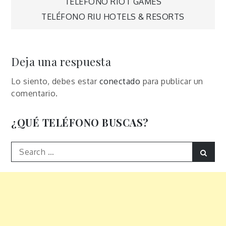
Navegación
TELÉFONO RIOT GAMES
TELÉFONO RIU HOTELS & RESORTS
de
entradas
Deja una respuesta
Lo siento, debes estar
conectado
para publicar un
comentario.
¿QUÉ TELÉFONO BUSCAS?
Search
Sear
for: