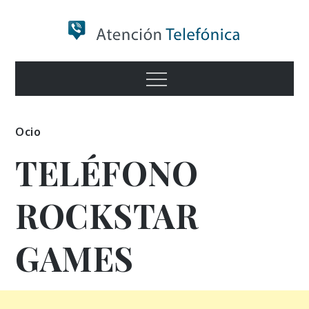
Skip
to
content
Numero de
Menu
Información
Ocio
TELÉFONO
ROCKSTAR
GAMES