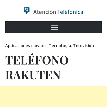
Skip
to
content
Numero de
Menu
Información
Aplicaciones móviles
,
Tecnología
,
Televisión
TELÉFONO
RAKUTEN