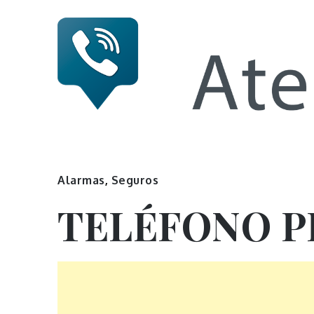
Skip
to
content
Numero 
Alarmas
,
Seguros
TELÉFONO 