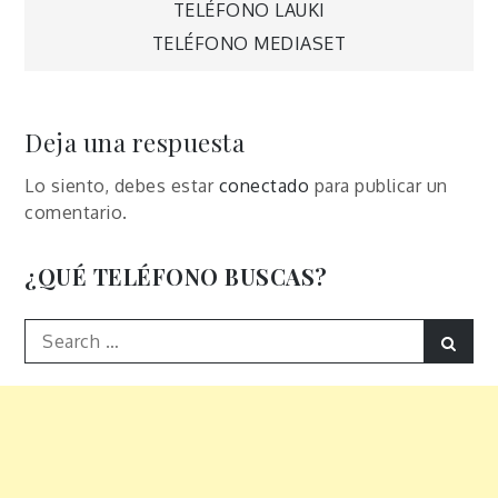
Navegación
TELÉFONO LAUKI
TELÉFONO MEDIASET
de
entradas
Deja una respuesta
Lo siento, debes estar
conectado
para publicar un
comentario.
¿QUÉ TELÉFONO BUSCAS?
Search
Sear
for: