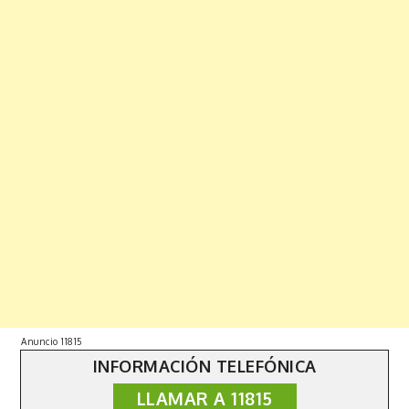
Anuncio 11815
INFORMACIÓN TELEFÓNICA
LLAMAR A 11815
Copyright © 2019 | All Rights Reserved. Fabulist by
Shark