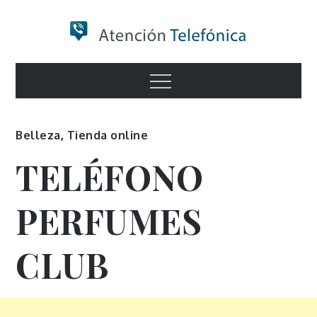
Skip
to
content
Numero de
Menu
Información
Belleza
,
Tienda online
TELÉFONO
PERFUMES
CLUB