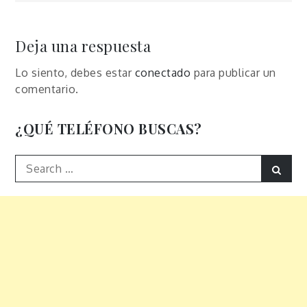
de
entradas
Deja una respuesta
Lo siento, debes estar
conectado
para publicar un
comentario.
¿QUÉ TELÉFONO BUSCAS?
Search
Sear
for: