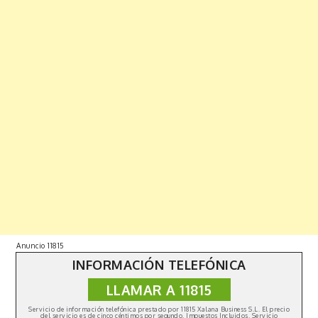
Anuncio 11815
INFORMACIÓN TELEFÓNICA
LLAMAR A 11815
Copyright © 2019 | All Rights Reserved. Fabulist by
Shark
Themes
|
Política de privacidad
Servicio de información telefónica prestado por 11815 Xalana Business S.L. El precio
del servicio es de cinco céntimos por segundo. Impuestos Incluidos. Servicio