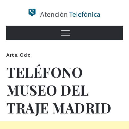
Skip
to
content
Numero de
Menu
Información
Arte
,
Ocio
TELÉFONO
MUSEO DEL
TRAJE MADRID