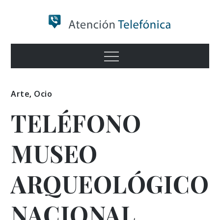
Skip
to
content
Numero de
Menu
Información
Arte
,
Ocio
TELÉFONO
MUSEO
ARQUEOLÓGICO
NACIONAL