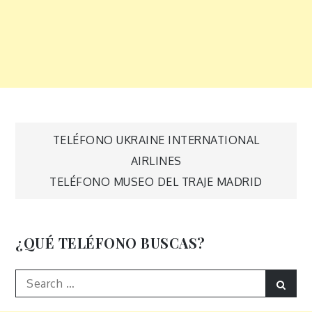
Navegación
TELÉFONO UKRAINE INTERNATIONAL
AIRLINES
de
TELÉFONO MUSEO DEL TRAJE MADRID
entradas
¿QUÉ TELÉFONO BUSCAS?
Search
Sear
for: