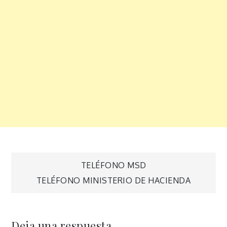
Navegación
TELÉFONO MSD
TELÉFONO MINISTERIO DE HACIENDA
de
entradas
Deja una respuesta