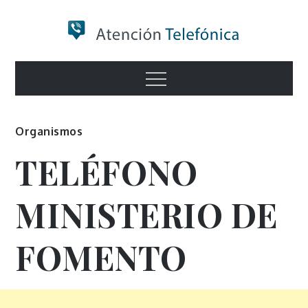
Skip
to
content
Numero de
Menu
Información
Organismos
TELÉFONO
MINISTERIO DE
FOMENTO