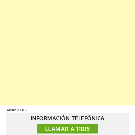
Anuncio 11815
INFORMACIÓN TELEFÓNICA
LLAMAR A 11815
Copyright © 2019 | All Rights Reserved. Fabulist by
Shark