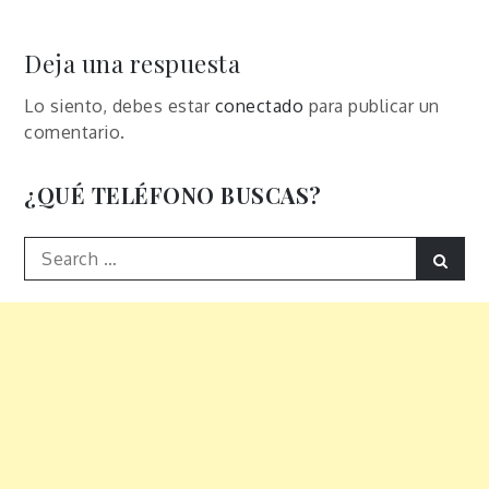
de
entradas
Deja una respuesta
Lo siento, debes estar
conectado
para publicar un
comentario.
¿QUÉ TELÉFONO BUSCAS?
Search
Sear
for: