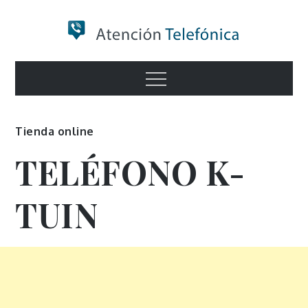
Skip
to
content
Numero de
Menu
Información
Tienda online
TELÉFONO K-
TUIN