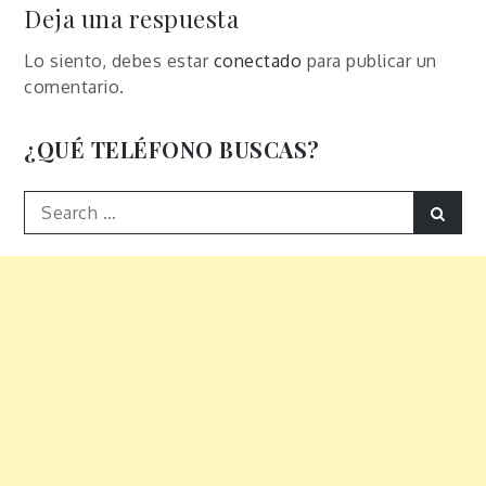
entradas
Deja una respuesta
Lo siento, debes estar
conectado
para publicar un
comentario.
¿QUÉ TELÉFONO BUSCAS?
Search
Sear
for: