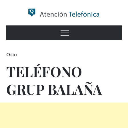
Skip
to
content
Numero de
Menu
Información
Ocio
TELÉFONO
GRUP BALAÑA