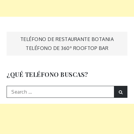
Navegación
TELÉFONO DE RESTAURANTE BOTANIA
TELÉFONO DE 360º ROOFTOP BAR
de
entradas
¿QUÉ TELÉFONO BUSCAS?
Search
Sear
for: