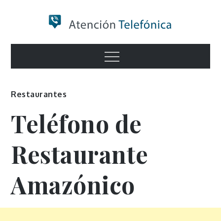
Skip
to
content
Numero de
Menu
Información
Restaurantes
Teléfono de
Restaurante
Amazónico