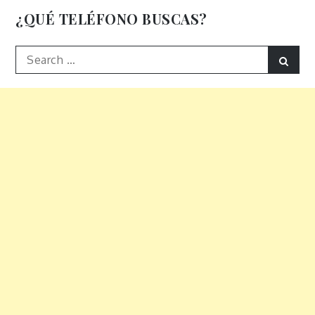
entradas
¿QUÉ TELÉFONO BUSCAS?
Search
Sear
for: