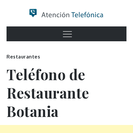
Skip
to
content
Numero de
Menu
Información
Restaurantes
Teléfono de
Restaurante
Botania