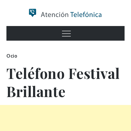
Skip
to
content
Numero de
Menu
Información
Ocio
Teléfono Festival
Brillante