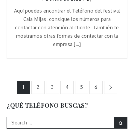
Aquí puedes encontrar el Teléfono del festival
Cala Mijas, consigue los números para
contactar con atención al cliente. También te
mostramos otras formas de contactar con la
empresa […]
Paginación
1
2
3
4
5
6
de
¿QUÉ TELÉFONO BUSCAS?
entradas
Search
Sear
for: