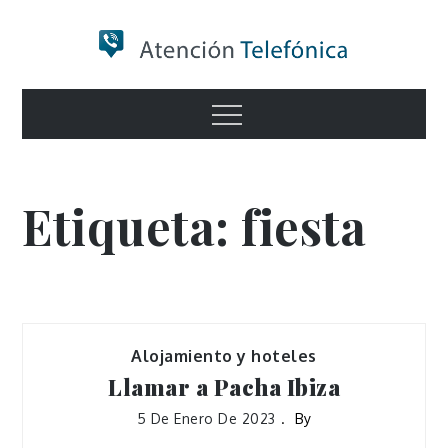
Skip
to
content
Numero de
Menu
Información
Etiqueta:
fiesta
Alojamiento y hoteles
Llamar a Pacha Ibiza
5 De Enero De 2023
By