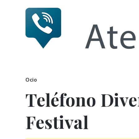
Skip
to
content
Numero 
Ocio
Teléfono Dive
Festival