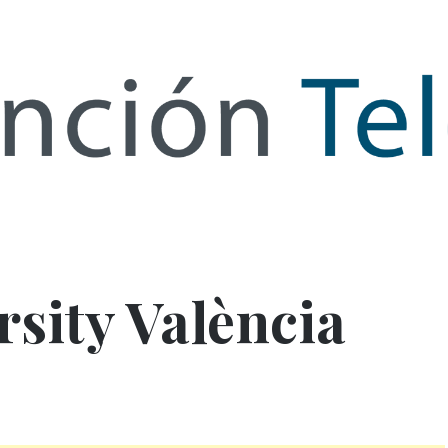
de Infor
rsity València