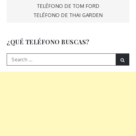
Navegación
TELÉFONO DE TOM FORD
TELÉFONO DE THAI GARDEN
de
entradas
¿QUÉ TELÉFONO BUSCAS?
Search
Sear
for: