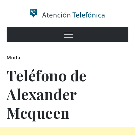
Skip
to
content
Numero de
Menu
Información
Moda
Teléfono de
Alexander
Mcqueen