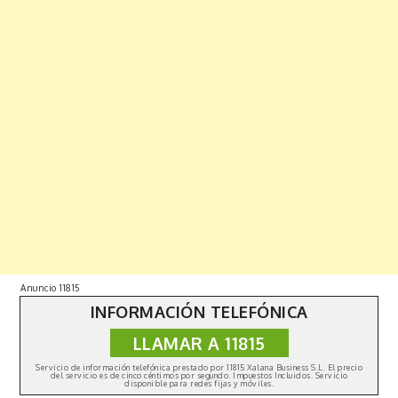
Anuncio 11815
INFORMACIÓN TELEFÓNICA
LLAMAR A 11815
Copyright © 2019 | All Rights Reserved. Fabulist by
Shark
Themes
|
Política de privacidad
Servicio de información telefónica prestado por 11815 Xalana Business S.L. El precio
del servicio es de cinco céntimos por segundo. Impuestos Incluidos. Servicio
disponible para redes fijas y móviles.