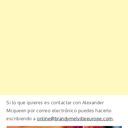
Si lo que quieres es contactar con Alexander
Mcqueen por correo electrónico puedes hacerlo
escribiendo a
online@brandymelvilleeurope.com
.