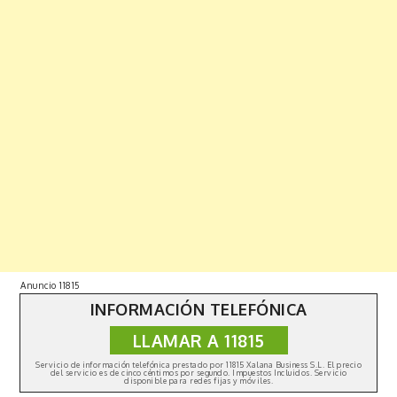
Anuncio 11815
INFORMACIÓN TELEFÓNICA
LLAMAR A 11815
Servicio de información telefónica prestado por 11815 Xalana Business S.L. El precio
del servicio es de cinco céntimos por segundo. Impuestos Incluidos. Servicio
disponible para redes fijas y móviles.
Copyright © 2019 | All Rights Reserved. Fabulist by
Shark