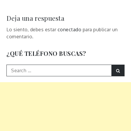
de
entradas
Deja una respuesta
Lo siento, debes estar
conectado
para publicar un
comentario.
¿QUÉ TELÉFONO BUSCAS?
Search
Sear
for: