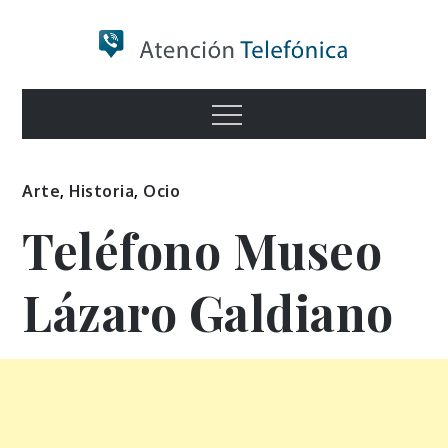
Skip
to
content
Numero de
Menu
Información
Arte
,
Historia
,
Ocio
Teléfono Museo
Lázaro Galdiano