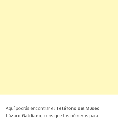
Aquí podrás encontrar el
Teléfono de
l
Museo
Lázaro Galdiano
, consigue los números para