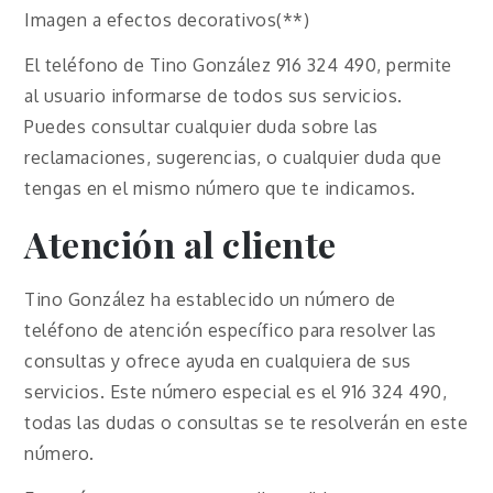
Imagen a efectos decorativos(**)
El teléfono de Tino González 916 324 490, permite
al usuario informarse de todos sus servicios.
Puedes consultar cualquier duda sobre las
reclamaciones, sugerencias, o cualquier duda que
tengas en el mismo número que te indicamos.
Atención al cliente
Tino González ha establecido un número de
teléfono de atención específico para resolver las
consultas y ofrece ayuda en cualquiera de sus
servicios. Este número especial es el 916 324 490,
todas las dudas o consultas se te resolverán en este
número.