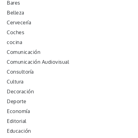
Bares
Belleza
Cervecería
Coches
cocina
Comunicación
Comunicación Audiovisual
Consultoría
Cultura
Decoración
Deporte
Economía
Editorial
Educación