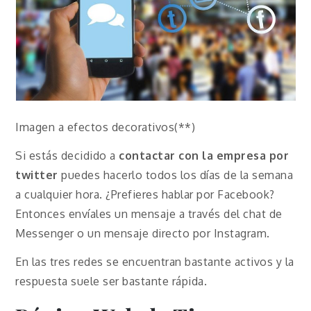
Imagen a efectos decorativos(**)
Si estás decidido a
contactar con la empresa por
twitter
puedes hacerlo todos los días de la semana
a cualquier hora. ¿Prefieres hablar por Facebook?
Entonces envíales un mensaje a través del chat de
Messenger o un mensaje directo por Instagram.
En las tres redes se encuentran bastante activos y la
respuesta suele ser bastante rápida.