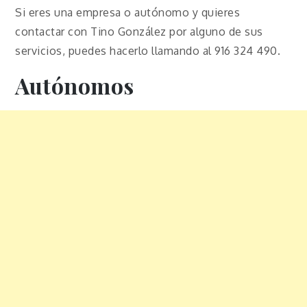
Si eres una empresa o autónomo y quieres
contactar con Tino González por alguno de sus
servicios, puedes hacerlo llamando al 916 324 490.
Autónomos