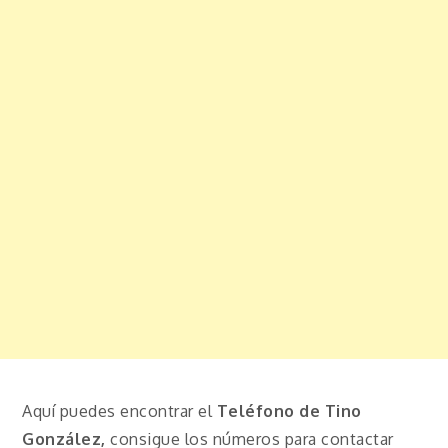
Aquí puedes encontrar el
Teléfono de Tino
González,
consigue los números para contactar