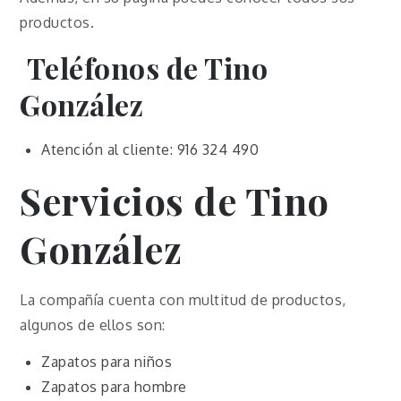
productos.
Teléfonos de Tino
González
Atención al cliente: 916 324 490
Servicios de Tino
González
La compañía cuenta con multitud de productos,
algunos de ellos son:
Zapatos para niños
Zapatos para hombre