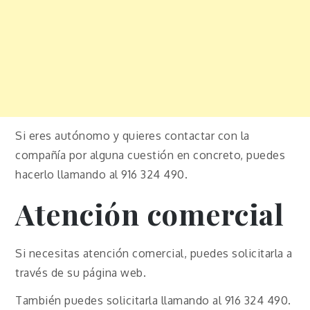
Si eres autónomo y quieres contactar con la
compañía por alguna cuestión en concreto, puedes
hacerlo llamando al 916 324 490.
Atención comercial
Si necesitas atención comercial, puedes solicitarla a
través de su página web.
También puedes solicitarla llamando al 916 324 490.