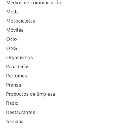
Medios de comunicación
Moda
Motocicletas
Móviles
Ocio
ONG
Organismos
Panaderías
Perfumes
Prensa
Productos de limpieza
Radio
Restaurantes
Sanidad