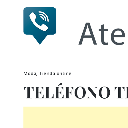
Skip
to
content
Numero 
Moda
,
Tienda online
TELÉFONO 