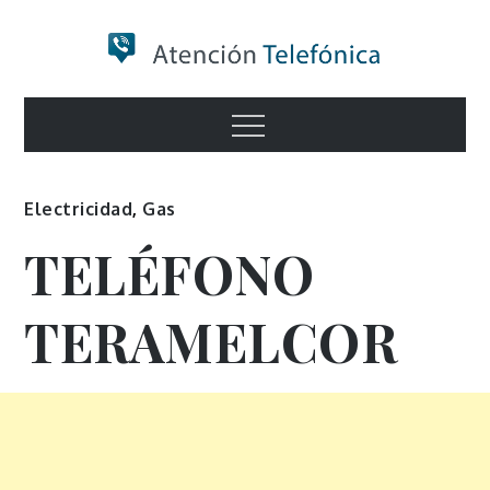
Skip
to
content
Numero de
Menu
Información
Electricidad
,
Gas
TELÉFONO
TERAMELCOR