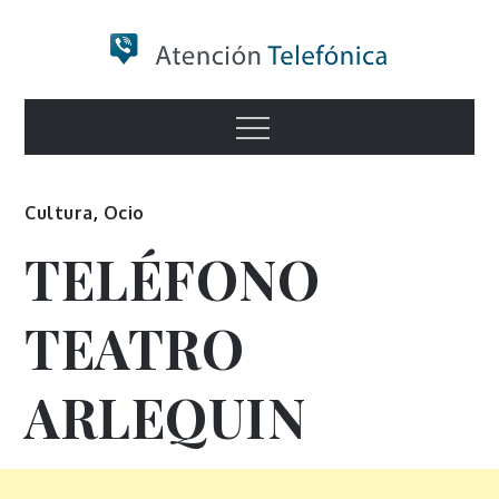
Skip
to
content
Numero de
Menu
Información
Cultura
,
Ocio
TELÉFONO
TEATRO
ARLEQUIN