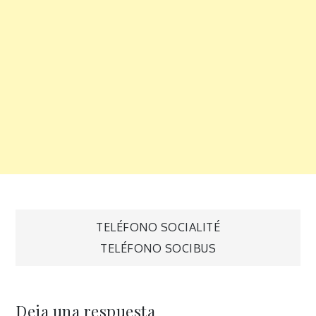
Navegación
TELÉFONO SOCIALITÉ
TELÉFONO SOCIBUS
de
entradas
Deja una respuesta