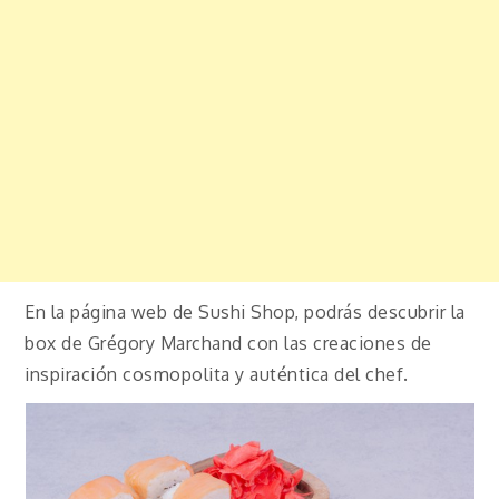
En la página web de Sushi Shop, podrás descubrir la
box de Grégory Marchand con las creaciones de
inspiración cosmopolita y auténtica del chef.