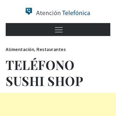
Skip
to
content
Numero de
Menu
Información
Alimentación
,
Restaurantes
TELÉFONO
SUSHI SHOP