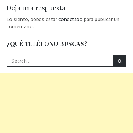
entradas
Deja una respuesta
Lo siento, debes estar
conectado
para publicar un
comentario.
¿QUÉ TELÉFONO BUSCAS?
Search
Sear
for: