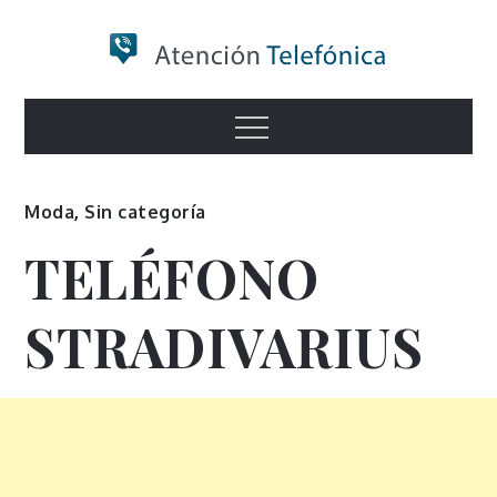
Skip
to
content
Numero de
Menu
Información
Moda
,
Sin categoría
TELÉFONO
STRADIVARIUS