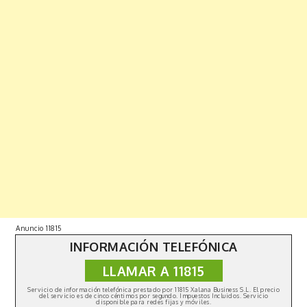
Anuncio 11815
INFORMACIÓN TELEFÓNICA
LLAMAR A 11815
Copyright © 2019 | All Rights Reserved. Fabulist by
Shark
Themes
|
Política de privacidad
Servicio de información telefónica prestado por 11815 Xalana Business S.L. El precio
del servicio es de cinco céntimos por segundo. Impuestos Incluidos. Servicio
disponible para redes fijas y móviles.