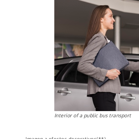
Interior of a public bus transport
Imagen a efectos decorativos(**)