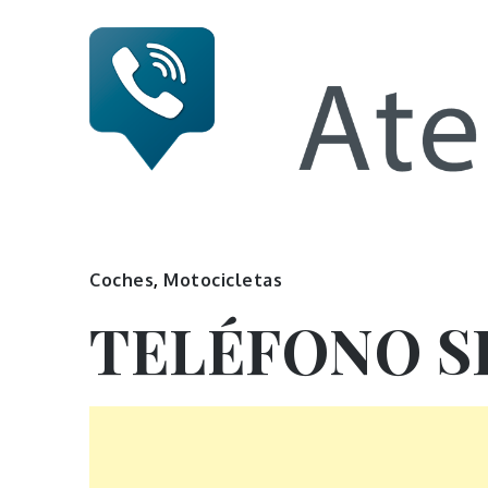
Skip
to
content
Numero 
Coches
,
Motocicletas
TELÉFONO S