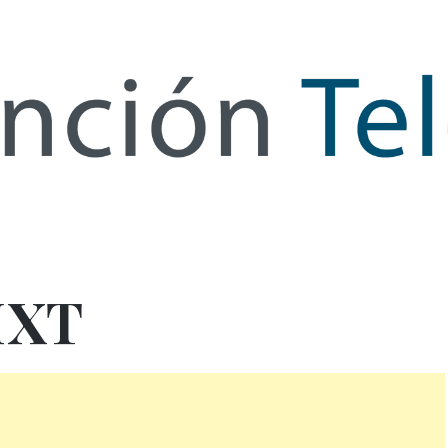
de Infor
IXT