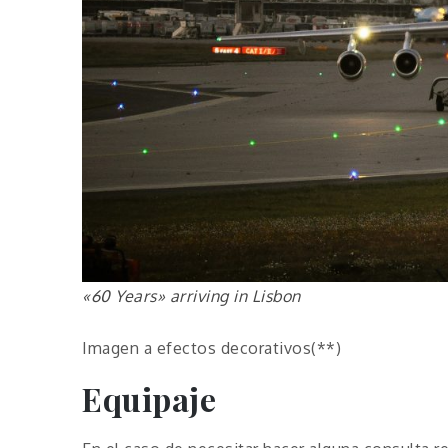
«60 Years» arriving in Lisbon
Imagen a efectos decorativos(**)
Equipaje