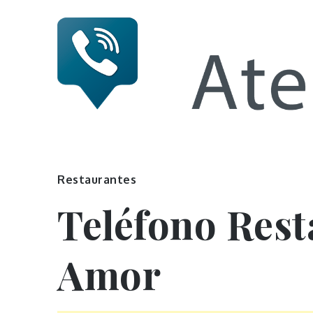
Skip
to
content
Numero 
Restaurantes
Teléfono Res
Amor