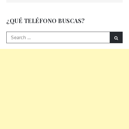
de
entradas
¿QUÉ TELÉFONO BUSCAS?
Search
Sear
for: