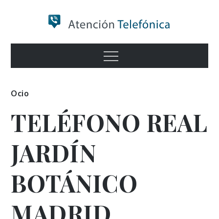
Skip
to
content
Numero de
Menu
Información
Ocio
TELÉFONO REAL
JARDÍN
BOTÁNICO
MADRID