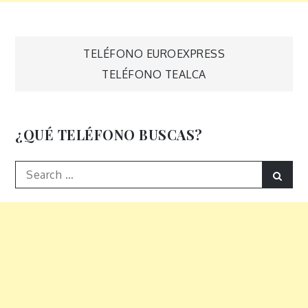
Navegación
TELÉFONO EUROEXPRESS
TELÉFONO TEALCA
de
entradas
¿QUÉ TELÉFONO BUSCAS?
Search
Sear
for: