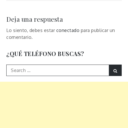
de
entradas
Deja una respuesta
Lo siento, debes estar
conectado
para publicar un
comentario.
¿QUÉ TELÉFONO BUSCAS?
Search
Sear
for: