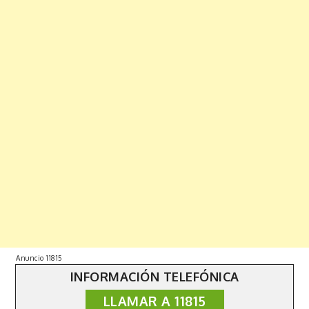
Anuncio 11815
INFORMACIÓN TELEFÓNICA
LLAMAR A 11815
Copyright © 2019 | All Rights Reserved. Fabulist by
Shark