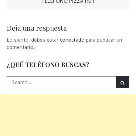
TELÉFONO PIZZA HUT
de
entradas
Deja una respuesta
Lo siento, debes estar
conectado
para publicar un
comentario.
¿QUÉ TELÉFONO BUSCAS?
Search
Sear
for: