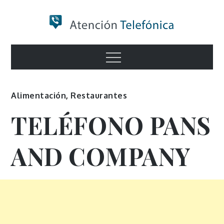
Skip
to
content
Numero de
Menu
Información
Alimentación
,
Restaurantes
TELÉFONO PANS
AND COMPANY