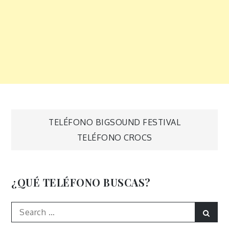
Navegación
TELÉFONO BIGSOUND FESTIVAL
TELÉFONO CROCS
de
entradas
¿QUÉ TELÉFONO BUSCAS?
Search
Sear
for: