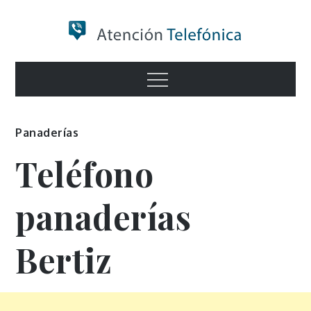
Skip
to
content
Numero de
Menu
Información
Panaderías
Teléfono
panaderías
Bertiz