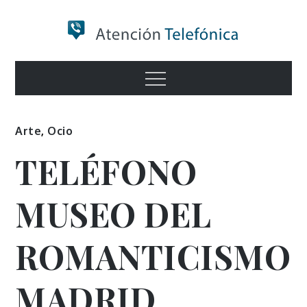
Skip
to
content
Numero de
Menu
Información
Arte
,
Ocio
TELÉFONO
MUSEO DEL
ROMANTICISMO
MADRID