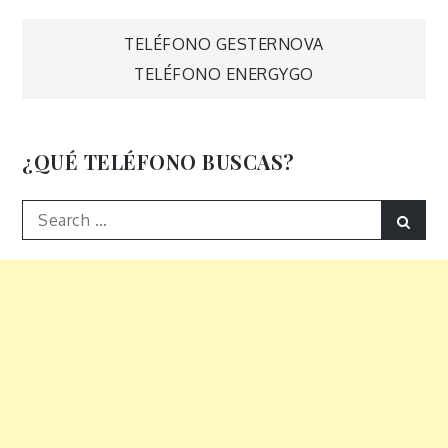
Navegación
TELÉFONO GESTERNOVA
TELÉFONO ENERGYGO
de
entradas
¿QUÉ TELÉFONO BUSCAS?
Search
Sear
for: