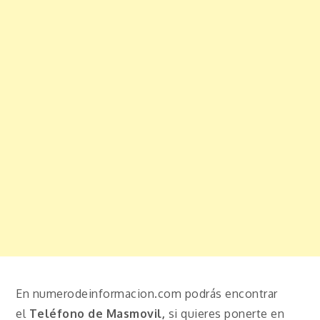
En numerodeinformacion.com podrás encontrar
el
Teléfono de Masmovil,
si quieres ponerte en