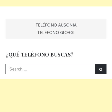
Navegación
TELÉFONO AUSONIA
TELÉFONO GIORGI
de
entradas
¿QUÉ TELÉFONO BUSCAS?
Search
Sear
for: