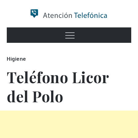
Skip
to
content
Numero de
Menu
Información
Higiene
Teléfono Licor
del Polo