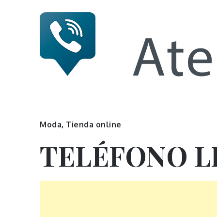
Skip
to
content
Numero 
Moda
,
Tienda online
TELÉFONO L