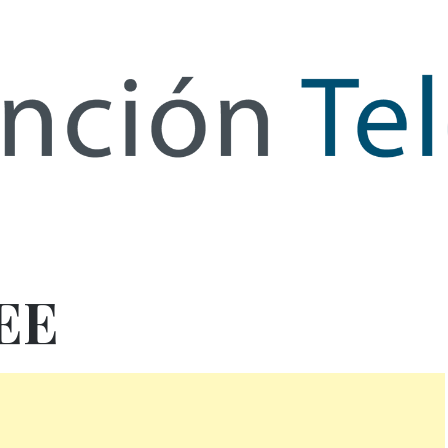
de Infor
EE