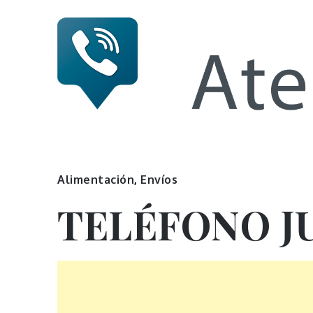
Skip
to
content
Numero 
Alimentación
,
Envíos
TELÉFONO J