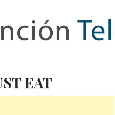
de Infor
UST EAT